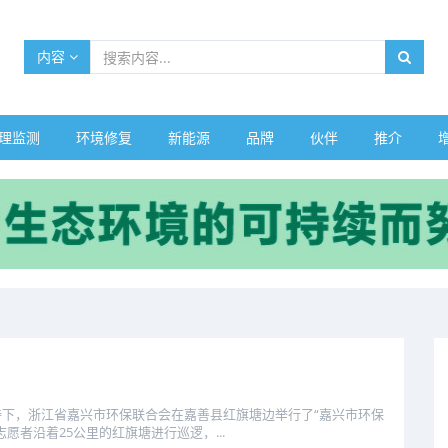
内容
理监测
环境修复
新能源
品牌
伙伴
推介
，浙江省嘉兴市环保联合会在嘉善县红旗塘边举行了“嘉兴市环保
愿者沿着25公里的红旗塘进行巡逻，...