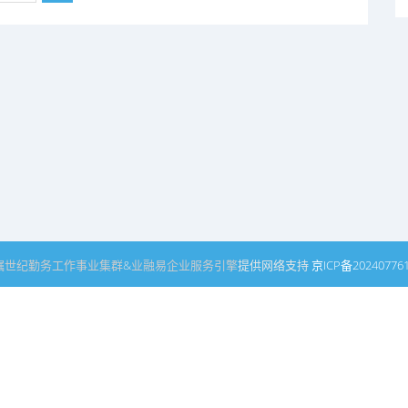
瞩世纪
勤务工作事业集群
&
业融易
企业服务引擎
提供网络支持
京ICP备20240776
工作事业集群
业融引擎事业集群
产业合作事业集群
企业服务引擎
品牌发展引
农产经网
智汇农资网
农耕视界网
生态环境产业网
生态环境产业引擎
生态环境
产经网
地方特色产业网
中国县级门户网
网络中心
中国县域品牌网
中国乡村产经
瞻瞩传媒网
国民营养健康网
富硒健康食品网
大健康产业网
老龄服务产业网
健
科技产经网
民营经济振兴网
创新创业网
双创服务网
房融易
芊容惠妆造
双倾秀
天津
重庆
沈阳
南京
武汉
成都
西安
开封
哈尔滨
济南
淄博
滨州
芜湖
杭州
厦门