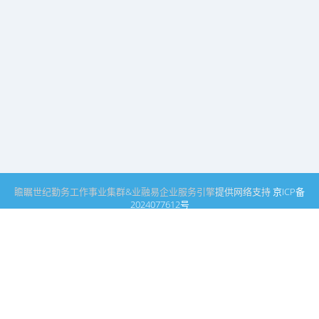
瞻瞩世纪
勤务工作事业集群
&
业融易
企业服务引擎
提供网络支持
京ICP备
2024077612号
瞻瞩世纪公司
瞻瞩文学社
文学艺术事业集群
勤务工作事业集群
业融引擎事业
集群
产业合作事业集群
企业服务引擎
品牌发展引擎
瞻瞩世纪公司高文
知识产
权服务中心
奋斗者联盟
生态三农产业网
三农机械产业网
世界数智农业网
三农产经网
智汇农资网
农耕
视界网
生态环境产业网
生态环境产业引擎
生态环境产经网
生态海洋产业网
新能源产业网
再生资源产经网